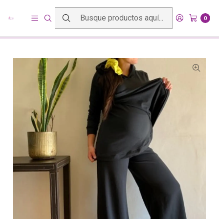
Inicio
Productos
Vestuario maternal y de lactancia
Pantalones y jardineras
0
Palazzo Luzma Pre Natal y Post Parto Negro