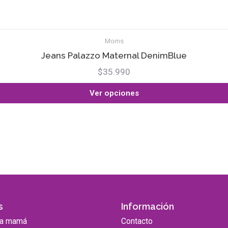
Moms
Jeans Palazzo Maternal DenimBlue
$35.990
Ver opciones
s
Información
ra mamá
Contacto