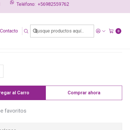
l
Teléfono:
+56982559762
rino
g
Contacto
i Pre Natal y Post Parto
0
egar al Carro
Comprar ahora
de favoritos