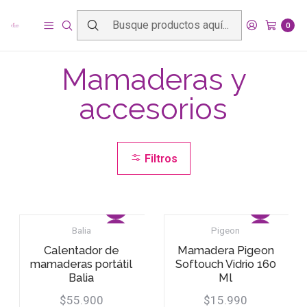
Inicio
Productos
Lactancia
Mamaderas y accesorios
0
Mamaderas y
accesorios
Filtros
Balia
Pigeon
Calentador de
Mamadera Pigeon
mamaderas portátil
Softouch Vidrio 160
Balia
Ml
$55.900
$15.990