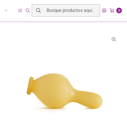
Inicio
Productos
Mundo bebé
Chupetes, Mordedores y Accesorios
0
Chupete del Dr. Marinov etapa 3 (24 meses y más)