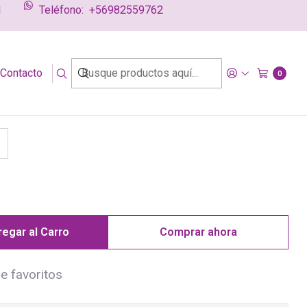
l
Teléfono:
+56982559762
g
Contacto
nal y de lactancia angel
0
egar al Carro
Comprar ahora
de favoritos