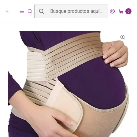
Inicio
Productos
Ropa interior y Fajas
Fajas
Soporte Gestacional
0