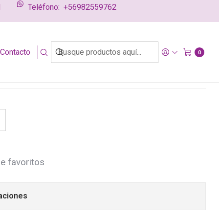
l
Teléfono:
+56982559762
g
Contacto
nal y lactancia Ale
0
de favoritos
aciones