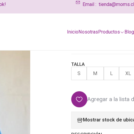
ok!
Email :
tienda@moms.c
 y Polerones
Polera maternal y lactancia Ale Petróleo
|
Inicio
Nosotras
Productos
Blo
Polera mater
Petróleo
TALLA
S
M
L
XL
Agregar a la lista 
Mostrar stock de ubic