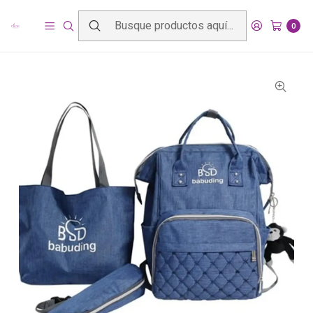
Inicio
Productos
Mundo bebé
Mochilas y mudadores
Mochila Maternal de 3 piezas
0