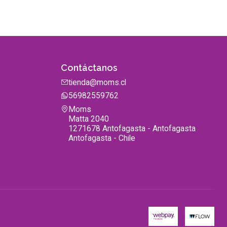
Contáctanos
tienda@moms.cl
56982559762
Moms
Matta 2040
1271678 Antofagasta - Antofagasta
Antofagasta - Chile