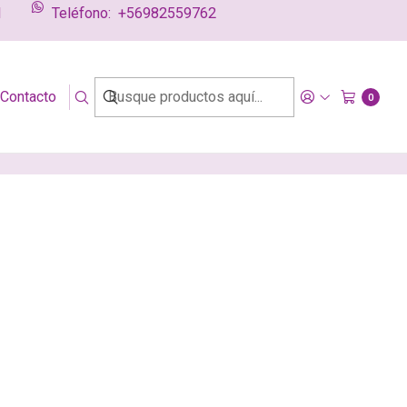
l
Teléfono:
+56982559762
g
Contacto
0