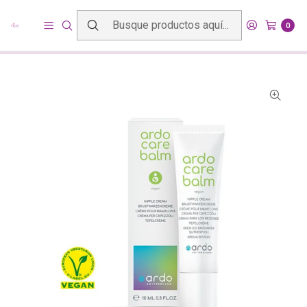
Inicio
Productos
Lactancia
Cuidados del pecho materno
0
Crema vegana para pezón Ardo Care Balm 10 ml