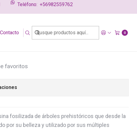
l
Teléfono:
+56982559762
g
Contacto
bé ámbar limón, cuarzo
0
e rosa
de favoritos
aciones
sina fosilizada de árboles prehistóricos que desde la
o por su belleza y utilizado por sus múltiples